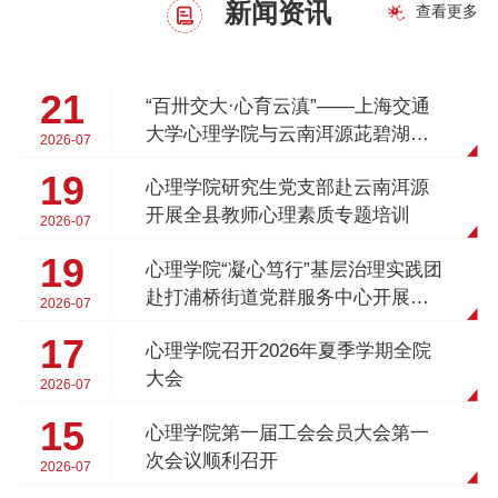
新闻资讯
查看更多
21
“百卅交大·心育云滇”——上海交通
大学心理学院与云南洱源茈碧湖中
2026-07
心学校举行联合主题党日活动暨共
19
心理学院研究生党支部赴云南洱源
建交流会
开展全县教师心理素质专题培训
2026-07
19
心理学院“凝心笃行”基层治理实践团
赴打浦桥街道党群服务中心开展暑
2026-07
期社会实践
17
心理学院召开2026年夏季学期全院
大会
2026-07
15
心理学院第一届工会会员大会第一
次会议顺利召开
2026-07