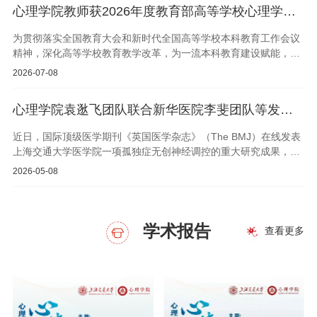
心理学院教师获2026年度教育部高等学校心理学类专业教学指导委员会教育教学改革项目立项
新循证证据。研究纳入438项随机对照试验，共包括78193名参与
者。研究涵盖了23种以多巴胺受体阻断为主要机制的抗精神病药
为贯彻落实全国教育大会和新时代全国高等学校本科教育工作会议
物，以及2024年获批的新型毒蕈碱受体激动剂呫诺美林-曲司氯铵
精神，深化高等学校教育教学改革，为一流本科教育建设赋能，全
（xanomeline-trospium）。研究的主要结局为总体精神症状改善
面提升人才培养质量，教育部高等学校心理学类专业教学指导委员
情况，次要结局包括阳性症状、阴性症状、抑郁症状、认知功能、
2026-07-08
会（下称心理学教指委）组织了2026年度教育教学改革项目的申报
生活质量、社会功能以及耐受性指标。该研究在2019年综述的基础
工作。经项目负责人自主申报、院系推荐申报以及心理学教指委组
上对纳入的抗精神病药物进行扩展，包括呫诺美林-曲司氯铵、奥氮
心理学院袁逖飞团队联合新华医院李斐团队等发表无创神经调控重大研究成果
织专家评审等环节，在共257个申请项目中，最终批准88个课程建
平-萨米多芬、卢美哌隆、布南色林、哌罗匹隆、非口服制剂（长效
设类（立项率为73.3%）、58个实践教学类项目（立项率为
肌肉注射或皮下注射以及透皮给药），还纳入了儿童和青少年（18
近日，国际顶级医学期刊《英国医学杂志》（The BMJ）在线发表
66.6%）以及39个招标类项目（立项率为78.0%）予以立项。心理
岁以下）、老年期患者（65岁以上）以及首次发作、对既往抗精神
上海交通大学医学院一项孤独症无创神经调控的重大研究成果，为
学院叶铮老师负责的“深度结合人工智能的认知心理学课程建设”项
病药物治疗无效或不耐受、以及合并药物滥用障碍的个体。此外，
孤独症临床干预在经典行为干预基础上提供重要辅助解决方案。该
目、王立卉老师负责的“‘心理学AI’人才培养体系下《人的个性与社
2026-05-08
该研究提供了33项结局指标的证据，包括临床相关结局指标，如认
方案由上海交通大学医学院附属新华医院李斐教授团队，联合上海
会性》专业核心课建设”项目、张砚雨老师负责的“面向脑机智能时
知功能、胆碱能不良事件、性功能相关不良事件、心率异常、白细
交通大学心理学院/医学院附属精神卫生中心袁逖飞教授团队、山东
代的《认知心理学》课程建设探索”项目成功获得立项。未来，心理
胞计数减少和癫痫发作。所有24种药物的疗效均优于安慰剂，标准
大学齐鲁医院曹爱华主任团队、河南省儿童医院方拴锋主任团队等
学院将持续深化心理学专业人才培养领域的教育教学改革与科研创
化均数差在-0.90至-0.23之间。其中，氯氮平、氨磺必利、奥氮平
历时四年协同攻关完成。研究团队通过大样本、高标准临床试验
学术报告
查看更多
新，积极探索教学模式与评价体系优化，全面提升教师教学能力与
和利培酮在改善总体症状方面优于至少三种其他药物，且其95%置
（RCT），验证了方案的有效性、安全性与临床可及性。被《英国
育人水平，不断夯实育人根基、提升人才培养质量。
信区间排除了“非常小”的效应值，提示这些差异具有临床意义。除
医学杂志》（The BMJ）作为重点研究成果，在全球新闻发布。自
疗效外，在选择个体化用药时还需考虑多样化的副作用。在通常副
闭症被称为“来自星星的孩子”，其核心症状为社交沟通障碍与重复
作用较轻的部分多巴胺受体激动剂中，阿立哌唑因其中等疗效可能
刻板行为；当前尚缺乏有效临床药物，行为学康复训练周期长、效
更受青睐。布南色林疗效中等和卢美哌隆也属于副作用较少的药
果有限，亟需开发靶向核心症状的临床治疗新方案。团队经过近十
物，但卢美哌隆在疗效上排名最末。加用萨米多芬对减轻奥氮平引
年的临床积累，发现初级运动皮层可能是自闭症社交沟通障碍症状