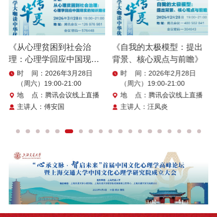
起的体重增加作用有限。毒蕈碱类药物似乎是有前景的化合物，因
的新靶区；通过运动诱发电位记录这一神经生理学策略，毋需磁共
为呫诺美林-曲司氯铵在疗效方面排名前三分之一，且不引起与多巴
振成像和导航系统，可在儿童上快速定位刺激靶点；进一步结合加
胺受体阻断剂相关的副作用，但具有胆碱能和抗胆碱能效应。对于
速连续θ波脉冲刺激（accelerated continuous theta burst
循证医学而言，纳入随机化方法不当的研究和不可靠的数据可能导
stimulation, a-cTBS）模式，构建出“短时程、高频次、短周期”的5
致误导性的Meta分析结果。因此，本研究中方团队通过电话访谈、
《从心理贫困到社会治
《自我的太极模型：提出
天干预方案，完成多中心、伪刺激、随机对照临床试验，有效改善
邮件、平信问卷的方式联系5117项中文RCT的第一作者和通信作
理：心理学回应中国现实
背景、核心观点与前瞻》
自闭症儿童的社交沟通障碍这一核心症状，具有良好的安全性和可
者，以了解随机化程序的详细信息，但仅有349个研究进行了有效
耐受性。该方案为自闭症干预提供了便捷有效的创新策略，实现“低
的知识路径》
时 间：2026年3月28日
时 间：2026年2月28日
回复。在回复问卷的研究中，仅24项中文研究确认了适当的随机化
门槛、短周期、广覆盖”的无创干预模式，有望应用于社区等基层医
（周六）19:00-21:00
（周六）19:00-21:00
方法和数据真实性，最终纳入了Meta分析。虽然相比中文发表的精
疗体系。
地 点：腾讯会议线上直播
地 点：腾讯会议线上直播
神分裂症临床研究数量很少，但这也是首次被纳入大型的系统评价
主讲人：傅安国
主讲人：汪凤炎
研究。综上，该研究提供了最新最全面的抗精神病药物比较证据，
提示不同药物在疗效和副作用方面存在差异。研究结果支持在临床
指南中更明确地反映这些差异，为进一步个体化用药选择提供参考
依据。研究同时指出，未来需开展更多头对头研究，尤其是针对呫
诺美林-曲司氯铵与传统药物的比较，以及氯氮平在早期治疗阶段的
应用研究。上海交通大学医学院附属精神卫生中心、上海市重性精
神病重点实验室朱怡康副研究员是共一作者，董愉博士生、官世伟
博士生、王嘉曦博士生是共同作者，研究也得到上海交通大学医学
院仇晓春研究馆员等老师和研究生的帮助。本研究受到了国家自然
科学基金国际合作与交流项目（82161138021）和德国研究基金会
项目（468853597）的联合资助。参考文献Johannes Schneider-