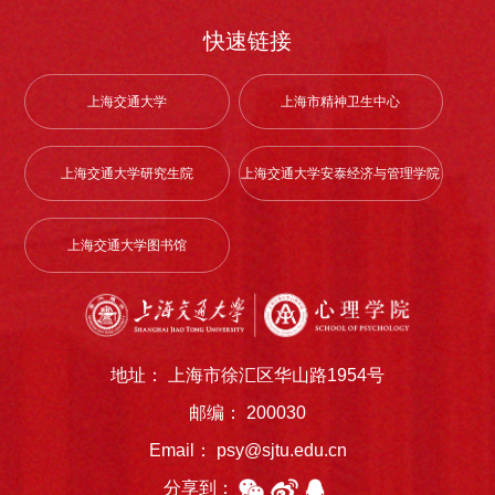
Thoma*, Yikang Zhu*, Mengchang Qin, Yu Dong, Shiwei Guan,
Jiaxi Wang, Jing Tian, Xiao Lin, Alessandro Rodolico, Spyridon
快速链接
Siafis, Irene Bighelli, Melanie Wehner, Christina Veith, Felix
Krayer, Elfriede Scheuring, John M Davis, Josef Priller, Adriani
Nikolakopoulou, Georgia Salanti, Chunbo Li†, Stefan Leucht†,
上海交通大学
上海市精神卫生中心
Comparative efficacy and tolerability of antidopaminergic and
muscarinic antipsychotics for acute schizophrenia: a network
meta-analysis of randomised controlled trials indexed in
上海交通大学研究生院
上海交通大学安泰经济与管理学院
international English and Chinese databases, Lancet 2026; 407:
876–91
上海交通大学图书馆
地址： 上海市徐汇区华山路1954号
邮编： 200030
Email： psy@sjtu.edu.cn
分享到：