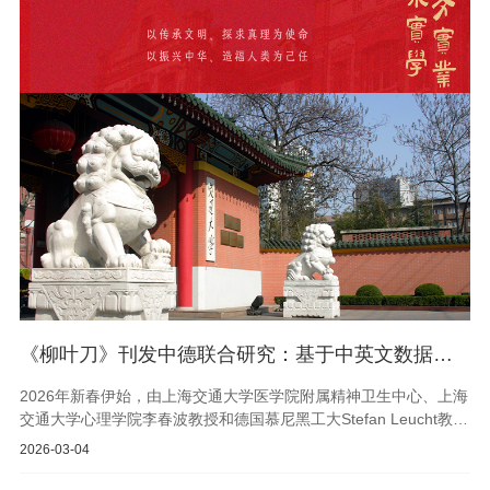
《柳叶刀》刊发中德联合研究：基于中英文数据库的抗精神病药物最新证据
2026年新春伊始，由上海交通大学医学院附属精神卫生中心、上海
交通大学心理学院李春波教授和德国慕尼黑工大Stefan Leucht教授
团队联合牵头的一项系统评价在《柳叶刀》以论著形式正式刊发。
2026-03-04
该研究比较了24种抗精神病药物治疗急性期精神分裂症疗效与耐受
性，是迄今样本量最大、涵盖新药最全、并纳入中国临床研究的最