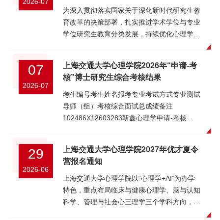
2026-07
为深入贯彻落实国家关于深化新时代研究生教
育改革的决策部署，扎实推进学术学位与专业
学位研究生教育分类发展，持续优化心理学科
人才培养体系，我院自2027年起停止招收全
日制应用心理（专业代码045400）专业学位
上海交通大学心理学院2026年“申请-考
07
硕士研究生。其他相关事宜以学校正式发布的
核”博士研究生综合考核结果
2027年硕士研究生招生简章和招生专业目录
2026-07
为准。特此公告。上海交通大学心理学院
考生编号考生姓名报考专业考试方式专业测试
2026年7月9日
导师（组）考核综合面试总成绩备注
102486X12603283靳鑫心理学申请-考核
689077235102486X12603284刘锐心理学申
请-考核699077236102486X12603285蔡晓露
上海交通大学心理学院2027年优才夏令
29
心理学申请-考核
营报名通知
669070226102486X12603286李亚芬心理学
2026-06
申请-考核839085258102486X12603287历彦
上海交通大学心理学院以“心理学+AI”为办学
麟心理学申请-考核
特色，重点布局临床与健康心理学、脑与认知
868583254102486X12603288代续心理学申
科学、管理与社会心三理学三个学科方向，开
请-考核0000放弃102486X12603289赵弯心
展跨学科研究教学，融合学校精神医学、生物