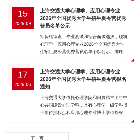
接受除网报外的其它申请方式。3. 报名截止后
报名。报名信息和申请材料在系统内填写上传
得硕士学位）。持境外大学硕士学位证书者，
系地址：上海市徐汇区广元西路55号慧谷科技
求。4. 诚实守信，学风端正。不存在考试作
1202609314王文将心理学预录取
619084235102486X12603487阮中强应用心
学院将进行资格审核，以申请人的教育背景、
并提交。2、申请人须于2025年12月15日前在
须通过教育部留学服务中心认证，提交认证报
上海交通大学心理学、应用心理专业
15
楼602室邮编：200030上海交通大学心理学院
弊、剽窃他人学术成果等有违学术道德、专业
2202610831李 锦心理学不录取
理申请-考核777572224
学业水平、科研能力、综合素质等作为主要评
招生网报名系统完成全部申请材料提交，报名
告。境外在读尚未获得硕士学位的考生须提供
2026年全国优秀大学生招生夏令营优秀
招生信
伦理等行为以及其他违法违纪受处分或受处罚
3202600307袁雨涵心理学不录取放弃复试 上
2025-09
价依据，择优确定入营名单。参营名单将公布
阶段无需邮寄纸质材料。3、通过资格初审的
就读学校出具的学籍证明（写明预计获硕士学
营员名单公示
息： https://psychology.sjtu.edu.cn/zsxx.html
记录。5. 本科阶段学习成绩优秀，本科（前三
海交通大学心理学院2025年9月21日
在学校网站公布并以电子邮件方式通知申请人
申请人可以参加本学科统一组织的综合考核。
位时间），若被录取，在报到时须提供硕士学
年）总评成绩专业排名前30%（C9高校可放
经资格审查、专业测试和综合面试选拔，现将
（请务必在报名系统提供有效的电子邮件地
4、本学科将根据综合考核结果确定拟录取名
位证书和教育部留学服务中心认证报告，否则
宽至前50%），或在其他方面有突出表现；对
心理学、应用心理专业2026年全国优秀大学
址），如未收到入营通知即未获得入营资格。
单，报研究生院审核。五、申请材料 申请人
取消录取资格。6、录取为全日制博士生的考
心理学有浓厚的兴趣，愿意从事心理学方面的
生招生夏令营优秀营员名单予以公示。排序学
四、报名材料以下材料请直接在上海交通大学
在填写申报系统时除准备身份相关信息证件，
生须辞职且全脱产学习，并在入学前将人事档
科学研究。6. 英语合格（CET6≥425或
科代码和名称姓名本科院校总成绩可享受优惠
全国优秀大学生暑期夏令营网报系统
如身份证、研究生在校证明、本科学历学位证
案转入我校。7、优先考虑对心理学有浓厚的
TOEFL≥90或IELTS≥6.0）。7. 在目前就读学
类别1040200心理学苏钰陕西师范大学170直
（http://ga.sjtu.edu.cn/zsgl/xlygl）进行上
等电子材料外，还需准备以下材料：（1）硕
兴趣，硕士期间成绩优秀、有突出学术成果的
上海交通大学心理学、应用心理专业
17
校获得教育部推荐免试资格的优秀应届本科毕
博2040200心理学刘一郴南方科技大学170直
传，不需要邮寄纸质材料或发送电子版材料：
士在学期间成绩单、所获奖项证书/证明。
考生。四、申请及选拔程序1、申请人须于
2026年全国优秀大学生招生夏令营报名
业生，以教育部推免系统备案信息为准，未经
博3040200心理学蔡亚琦华东师范大学169直
1. 身份证（扫描件）；2. 本人学籍认证报
2025-06
（2）外语成绩或水平证明 （要求详见申请条
2025年11月05日至12月15日在上海交通大学
通知
推荐高校公示和教育部备案的申请无效。8. 专
博4040200心理学秦浩洋南方科技大学165直
告，学信网上在线验证并下载（PDF文档）；
件）。（3）拟攻读博士学位的科学研究计划
研究生招生网（https://yzb.sjtu.edu.cn/）上报
业要求：心理学、医学、教育学、生物医学工
博5040200心理学汪雨彤浙江大学164直博
上海交通大学依托心理学院和附属精神卫生中
3. 本科阶段成绩单并加盖教务部门公章，成绩
书（不少于 3000 字）。（4）两封推荐信
名。报名路径：研招网首页-网上报名-博士报
程等心理学相关专业。 二、推免招生计划
6040200心理学郭亚彤西南大学158直博
心共同建设心理学科，具有心理学一级学科博
单上应标明专业排名，或直接提交专业排名证
（有至少两名所报考学科专业领域内具有副教
名。报名信息和申请材料在系统内填写上传并
（一）直博生学位类别专业学科代码招生导师
7040200心理学靳蕊宁西南大学155直博
士学位授权点和应用心理专业博士学位授权
明（扫描件）；4. 各类外语水平证明（如英
授及以上职称，或相当专业技术职称的专家提
提交。申请人需缴纳报名费每人次250元，网
招生名额学术学位心理学040200傅小兰、袁
1040200心理学张子豪中国人民大学168学硕
点，以及一级学科心理学硕士学位授权点和应
语六级、托福、雅思等）扫描件；5. 各类获奖
供的推荐信，其中一名推荐人须为考生硕士导
上报名时支付。报名信息一经本人确认提交，
逖飞、叶铮、张洳源、张蓓、吴欣然、赵迪/
2040200心理学张楚瑶华南师范大学168学硕
用心理硕士专业学位授权点，以“上水平，创
证书（重点选取能展现申请人个人综合素质、
师；所有推荐信须由推荐专家通过系统提
报名费用不予退还。2、申请人须于2025年12
注：仅通过夏令营和预推免招录。（二）推免
3040200心理学郭逸芃西南大学166学硕
一流”为目标，全面落实立德树人根本任务，
学术水平等奖项）扫描件；6. 本科阶段公开发
交。）。（5）公开发表的学术论文、所获专
月15日前在招生网报名系统完成全部申请材料
下一页
硕士学位类别专业学科代码招生导师招生名额