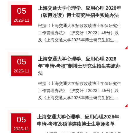
理学申请-考核756572212102486X12603290
医学工程、脑科学、临床心理、管理学、人工
上海交通大学心理学、应用心理 2026年
05
叶楠心理学申请-考核
智能、计算机科学等学科，夯实“大设施-大科
（硕博连读）博士研究生招生实施办法
0000102486X12603291何璨心理学申请-考
学-大健康”的交叉科学研究范式，全力打造与
2025-11
核616060181102486X12603292刘奕含心理
理工生医文交叉融合、独具交大特色的心理
根据《上海交通大学招收攻读博士学位研究生
学申请-考核647575214102486X12603293黄
学，培养“求实学、务实业”，具有国际化视
工作管理办法》（沪交研〔2023〕45号）以
雨鑫心理学申请-考核
野、扎实专业基础、良好人文素养和创新能力
及《上海交通大学2026年博士研究生招生简
669084240102486X12603294刘梦媛心理学
的心理学人才。为充分展示我院学科建设、师
章（校本部）》通知。为确保招生工作科学、
申请-考核0000放弃102486X12603295唐柏
资队伍、人才培养特色，鼓励广大优秀学子将
规范、公平，特制定《上海交通大学心理学、
上海交通大学心理学、应用心理 2026
05
林心理学申请-考核0000放弃
来积极申请我院推荐免试研究生，我院拟于
应用心理2026年（硕博连读）博士研究生招
年“申请-考核”制博士研究生招生实施办
102486X12603296赵悦彬心理学申请-考核
2026年7月中下旬举办优才夏令营活动，活动
生实施办法》。一、招生专业学位类型专业代
2025-11
法
819078249102486X12603297孔晴心理学申
以线下形式举办，预计接收营员规模约为40
码专业名称学习方式学术型040200心理学全
请-考核819077248102486X12603298单钦帆
人。一、申请资格1. 拥护中国共产党，热爱祖
日制专业型045400应用心理全日制二、招生
根据《上海交通大学招收攻读博士学位研究生
心理学申请-考核
国，品德优良，遵纪守法，身心健康；2. 诚实
导师及名额学院全日制申请考核及硕博连读博
工作管理办法》（沪交研〔2023〕45号）以
748580239102486X12603299张钥楮心理学
守信，学风端正，无任何考试作弊、剽窃他人
士生导师名单查看网址：
及《上海交通大学2026年博士研究生招生简
申请-考核718577233对口支援专项
学术成果以及其他违法违纪受处分记录；3. 健
https://psychology.sjtu.edu.cn/zsxx/468.html
章（校本部）》通知。为保证博士生招生工作
102486X12603300杨依依心理学申请-考核
康状况需符合教育部规定的研究生招考体检标
因博士生导师招生有名额限制要求，申请人在
基于科学、公平公正的原则上进行，特制定
739088251102486X12603301蒋天翊心理学
上海交通大学心理学、应用心理2026年
05
准；4. 全国高校拟获得推荐免试资格的2026
申请之前务必与博士生导师联系，确认导师是
《上海交通大学心理学、应用心理学2026
申请-考核709070230中科院联培专项
申请-考核及硕博连读博士生导师名单
年优秀应届本科毕业生；5. 专业要求：心理
否同意报考。三、申请条件1、中华人民共和
年“申请-考核”制博士研究生招生实施办法》。
2025-11
102486X12603485李佳亿心理学申请-考核
学、计算机科学、生物医学工程、临床医学、
国公民。2、拥护中国共产党的领导，品德良