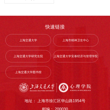
4040200心理学马博雯华东师范大学164学硕
努力为国家、地方、学校和行业领域输送具有
表的论文、申请专利；7. 科研项目参与情况；
利、及其它研究成果的相关证明，如论文首
提交，报名阶段无需邮寄纸质材料。3、本学
学术学位心理学040200不区分导师10专业学
5040200心理学康翔轩华南师范大学162学硕
国际视野的创新型专门人才。上海交通大学心
8. 其他成果、活动参与情况；9. 个人简历；
页、证书等。以上材料具体要求以上海交通大
科组织专家小组对申请人进行遴选，通知遴选
位应用心理045400不区分导师10 三、夏令营
6040200心理学聂若瑜陕西师范大学159学硕
理学科经过十多年发展，已建立起多学科交叉
10. 报名直博生的考生还需提供意向导师签名
学研究生招生网上报名系统要求为准，保证提
合格的申请人参加综合考核。4、本学科组织
及预推免考核结果详见上海交通大学心理学院
7040200心理学何子晔华南师范大学157学硕
的师资队伍、特色鲜明的临床心理学实践基
确认的同意参营确认函（模板见报名系统）。
交材料的真实准确，对提供虚假信息的考生，
综合考核，一般包括专业测试、综合面试和导
网站（https://psychology.sjtu.edu.cn/）人才
8040200心理学李晨曦北京大学156学硕
地、设施齐全的基础和应用研究平台，同时积
快速链接
申请人应承诺填报信息和提交材料的真实性。
一律取消考试录取资格。报名无需邮寄纸质申
师（组）评价。5、本学科根据综合考核确定
培养-招生信息：1.《上海交通大学心理学、
9040200心理学付晗西南大学154学硕
极发挥智库作用，参与政策法规制定，着力打
如有弄虚作假，一经发现将取消申请资格。
请材料，复试时核验原件。六、初审1、一般
拟录取名单，报上海交通大学研究生院审核。
应用心理专业2026年全国优秀大学生招生夏
10040200心理学张乃元吉林大学152学硕
造彰显交大特色的心理学科，提升其在国内外
五、活动安排活动期间将组织学校参观、学科
情况下，综合考核采取笔试与面试相结合、相
五、申请材料申请人在填写申报系统时除准备
上海交通大学
上海市精神卫生中心
令营优秀营员名单公示》2.《上海交通大学心
11040200心理学曾杨北京师范大学151学硕
的学术声誉和地位。上海交通大学“精神病学
及专业方向介绍、师生交流等活动，详情将
关科研计划汇报等形式。综合考核满分300
身份相关信息证件，如身份证、研究生在校证
理学院 2026年接收推荐免试研究生（直博
12040200心理学俞天涯浙江大学151学硕
与心理学”连续7年进入ESI前1%学科（2024
在“正式参营资格”审核后邮件告知。六、其他
分，其中含专业测试（满分100分）、综合面
明、本科学历学位证等材料外，还需准备以下
生）预推免复试结果》四、申请程序1. 获得推
13040200心理学孙宗斌河南大学150学硕
年进入ESI前2‰学科，位列全球第235名，中
提示1. 夏令营更多相关内容请密切关注邮件通
上海交通大学研究生院
上海交通大学安泰经济与管理学院
试（满分100分）、导师（组）评价（满分
材料：（1）硕士在学期间成绩单、所获奖项
荐免试资格的考生，请于9月22日9:00开始登
14040200心理学张艺菲华中师范大学149学
国大陆第4名）；2023年U.S.News“精神病学
知及学院官网。2. 本活动由上海交通大学心理
100分）。2、本学科将结合招生计划数，根
证书/证明。（2）外语成绩或水平证明 （要求
录“全国推荐免试攻读研究生（免初试、转
硕15040200心理学安哲宇西南大学148学硕
与心理学”位列全球排名第109名（中国大陆第
学院负责解释。3. 联系方式联系电话：021-
据综合考核总成绩排名由高到低依次录取。总
详见申请条件）。（3）拟攻读博士学位的科
段）信息公开暨管理服务系统”（网址：
1045400应用心理李梓桐华东师范大学165专
上海交通大学图书馆
2名）；2024年中国软科“心理学”排名第15；
62932104联系邮箱：
分未达180分或单科未达60分者不予录取。
学研究计划书（不少于 3000 字）。（4）两
https://yz.chsi.com.cn/tm，以下简称“推免系
硕2045400应用心理陆莹莹华东师范大学164
2025年首次跻身QS心理学学科排名前百，位
psy_sjtu@163.com（用于补充材料提交）
3、综合考核阶段考生还须参加本学科组织的
封推荐信（至少两名所报考学科专业领域内具
统”）报名填报志愿，9月23日9:00推免服务系
专硕3045400应用心理陈柏宇华东师范大学
列71，中国大陆第4位。现今，上海交通大学
个人兴趣与态度测试等。4、综合考核时间另
有副教授及以上职称，或相当专业技术职称的
统开通发送复试通知和复试通知确认功能，9
164专硕4045400应用心理李韵怡华南师范大
心理学科为服务国家战略需求，以解决国家社
行通知。七、录取拟录取名单经交大研究生院
专家提供的推荐信，其中一名推荐人须为考生
月25日9:00开通发送待录取通知功能，9月25
学156专硕5045400应用心理郝熙鸣南开大学
会现实重大问题为导向，充分发挥综合性大学
审核通过后，将于2026年6月底前在学校网上
硕士导师；所有推荐信须由推荐专家通过系统
日14:00开通推免生确认待录取通知功能。通
地址： 上海市徐汇区华山路1954号
155专硕6045400应用心理周律浙江大学155
心理学科的特色和优势，重点聚焦临床与健康
公示。拟录取博士生于2026年秋季入学。
提交。）。（5）公开发表的学术论文、所获
过夏令营和预推免获得“优秀营员”的考生，若
专硕7045400应用心理张瑞华南师范大学155
心理学、脑与认知科学、管理与社会心理学三
邮编： 200030
八、学费学费标准请参考《上海交通大学