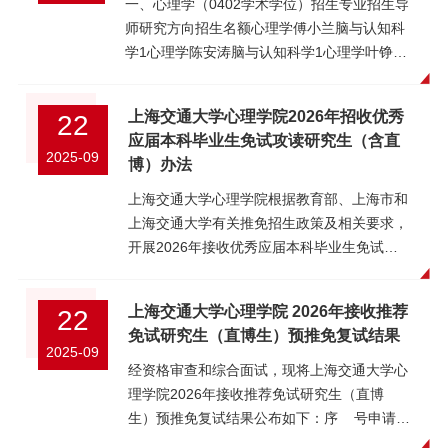
一、招生专业学位类型专业代码专业名称学习
一、心理学（0402学术学位）招生专业招生导
768078234102486X12603486赵子正心理学
教育学、管理学、工业设计等相关专业；6. 本
好，遵纪守法。3、身体健康状况符合国家和
方式学术型040200心理学全日制专业型
师研究方向招生名额心理学傅小兰脑与认知科
申请-考核0000放弃102486X12603302张可
科阶段学习成绩优秀，本科（前三年）总评成
学校的要求。4、外语水平须符合下述条件之
045400应用心理全日制二、招生导师及名额
学1心理学陈安涛脑与认知科学1心理学叶铮脑
懿应用心理申请-考核
绩专业排名前30%（C9高校可放宽至前
一：（1）全国大学英语六级成绩≥425分；
学院全日制申请考核及硕博连读博士生导师名
与认知科学1心理学葛一君脑与认知科学1心理
777068215102486X12603303罗一睿应用心
50%），或在其他方面有突出表现；对心理学
（2）TOEFL iBT≥90分（不含家庭版托
单查看网址：
学张砚雨脑与认知科学1心理学江帆脑与认知
理申请-考核0000放弃102486X12603304唐
有浓厚的兴趣，愿意从事心理学方面的科学研
上海交通大学心理学院2026年招收优秀
22
福）；（3）IELTS学术类≥6.0分（不含IELTS
https://psychology.sjtu.edu.cn/zsxx/468.html
科学1心理学赵敏临床与健康心理学1心理学王
浩洋应用心理申请-考核
究；7. 英语符合下述条件之一：（1）全国大
应届本科毕业生免试攻读研究生（含直
Online）；（4）在英语为母语的国家参加全
因博士生导师招生有名额限制要求，申请人在
振临床与健康心理学1心理学李春波临床与健
2025-09
658580230102486X12603305孟响应用心理
学英语六级成绩≥425分；（2）新TOEFL ≥
博）办法
英文授课学位项目并获得学位。2026年不举
申请之前务必与博士生导师联系，确认导师是
康心理学1心理学杜江临床与健康心理学1心理
申请-考核638578226102486X12603306李慧
90分；（3）IELTS ≥ 6.0分；8. “双一流”建设
行学校层面的英语统一考试。5、本校在读二
否同意报考。三、申请条件1、中华人民共和
学史栋栋脑与认知科学1二、应用心理（0454
上海交通大学心理学院根据教育部、上海市和
妍应用心理申请-考核
高校相关专业或“双一流”建设相关学科学生优
年级硕士研究生，已完成硕士培养方案规定的
国公民。2、拥护中国共产党的领导，品德良
专业学位）招生专业招生导师研究方向招生名
上海交通大学有关推免招生政策及相关要求，
749089253102486X12603307郑波峰应用心
先。二、申请类别申请类别：推免硕士、直博
课程学习，成绩优秀，具有较强的学术研究能
好，遵纪守法。3、身体健康状况符合国家和
额应用心理陈珏临床与健康心理学1应用心理
开展2026年接收优秀应届本科毕业生免试攻
理申请-考核629086238102486X12603308傅
申请专业：心理学（学术学位）三、申请办法
力和取得创新性成果的潜力，获硕士导师的同
学校的要求。4、外语水平须符合下述条件之
仇剑崟临床与健康心理学1应用心理李春波临
读硕士（博士）学位研究生工作（以下简称推
建男应用心理申请-考核
1. 登录上海交通大学全国优秀大学生暑期夏令
意和推荐。6、博士报考专业与硕士所学专业
一：1) 全国大学英语六级成绩≥425分；2)
床与健康心理学1应用心理江帆临床与健康心
免）。推免工作坚持公平、公正、公开的原
739087250102486X12603309纪若仪应用心
营网报系统
属于相同一级学科或专业领域，原则上应保证
上海交通大学心理学院 2026年接收推荐
22
TOEFL iBT ≥ 90分（不含家庭版托福）；3)
理学1应用心理孙琳临床与健康心理学1应用心
则，全面考查，科学选拔，重点考核考生的创
理申请-考核739088251102486X12603310罗
（http://ga.sjtu.edu.cn/zsgl/xlygl）进行网上
硕士阶段为同一导师或同一课题组，保持课题
免试研究生（直博生）预推免复试结果
IELTS学术类 ≥ 6.0分（不含IELTS
理程文红临床与健康心理学1应用心理范青临
新精神、实践能力、科研潜质等综合素质，坚
2025-09
静应用心理申请-考核0000放弃
报名，路径为：研究生院招生网--信息系统登
的连续性。四、申请及选拔程序1、申请人须
Online）；4) 在英语为母语的国家参加全英文
床与健康心理学1应用心理申远临床与健康心
持择优录取，确保生源质量。一、申请条件1.
经资格审查和综合面试，现将上海交通大学心
102486X12603311张沁圆应用心理申请-考核
录--考生登录--点击：“夏令营考生登录”。2.
于2025年11月05日至12月15日在上海交通大
授课学位项目并获得学位；2026年不举行学
理学1联系方式：联系电话：021-
中华人民共和国公民。2. 拥护中国共产党的领
理学院2026年接收推荐免试研究生（直博
0000放弃102486X12603313许云飞应用心理
报名时间为2026年6月29日00:00:00至2026
学研究生招生网（https://yzb.sjtu.edu.cn/）上
校层面的英语统一考试。5、已获硕士学位的
62932104（心理学院）、021-34773756（精
导，热爱祖国，品德良好，遵纪守法。3. 身体
生）预推免复试结果公布如下：序 号申请编
申请-考核629085237国家实验室专项
年7月12日23:59:59，过期不再接受申请；不
报名。报名路径：研招网首页-网上报名-博士
人员或应届硕士毕业生（须在博士生入学前取
神卫生中心）E-mail：psy_sjtu@163.com联
健康状况符合国家和招生单位规定的体检要
号姓 名报考专业考核等级备 注
102486X12603315于越应用心理申请-考核