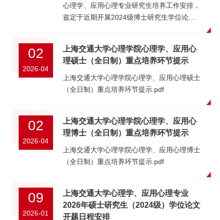
中期检查” 流程，并提醒导师完成 “导师审核”
心理学、应用心理专业研究生培养工作安排，
环节（7月6日前完成），完成后学院将从交我
兹定于近期开展2024级博士研究生学位论文
办系统上下载《上海交通大学硕士论文中期检
开题报告会。诚邀教师莅临指导，欢迎同学旁
查评审表》。2、请于 2026 年 7 月 3 日（星
听交流。开题报告会日程详见附件。特此通
上海交通大学心理学院心理学、应用心
02
期五）12：00之前将以下材料打包提交至班
知。人才培养办2026年5月25日附件：《上海
理硕士（全日制）重点培养环节提示
长邮箱，不交或填写内容不全者，不得参加中
交通大学心理学、应用心理专业2026年博士
2026-04
期检查考核：（1）《上海交通大学心理学、
研究生（2024级）学位论文开题报告会议日
上海交通大学心理学院心理学、应用心理硕士
应用心理专业硕士学位论文中期检查报告》
程》上海交通大学心理学、应用心理专业
（全日制）重点培养环节提示.pdf
（双面打印 4 份），“指导教师” 栏需由导师亲
2026年博士研究生（2024级）学位论文开题
笔签字确认。若导师无法现场手签，可使用电
报告会议日程.pdf
上海交通大学心理学院心理学、应用心
02
子签名，并同步提交导师同意使用电子签名的
理博士（全日制）重点培养环节提示
沟通记录截图。电子版扫描提交，纸质版需保
2026-04
存完整，另行通知提交。（2）《科研记录
上海交通大学心理学院心理学、应用心理博士
簿》原件及相关学术论文等支撑材料（如有，
（全日制）重点培养环节提示.pdf
双面打印 4 份附在中期检查报告后）。电子版
扫描提交，纸质版需保存完整，另行通知提
交。 3、请于2026 年 7 月 5 日（星期天）
上海交通大学心理学、应用心理专业
09
12：00 之前将PPT（汇报时长不超过10分
2026年硕士研究生（2024级）学位论文
2026-01
钟）发送至班长邮箱，PPT 命名为“汇报序号
开题日程安排