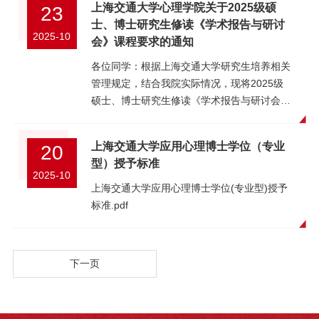
上海交通大学心理学院关于2025级硕
23
学业奖学金实施细则的通知》（沪交研
迪213:50-14:10张茜媛124729910006学硕杜
士、博士研究生修读《学术报告与研讨
❲2022❳9号）以及《上海交通大学心理学院
江314:10-14:30陈炎楷124729910007专硕张
2025-10
会》课程要求的通知
关于研究生学业奖学金评定的实施细则（试
伟波414:30-14:50段晓乐124729910008专硕
行）》等相关规定，结合我院工作实际，现将
各位同学：根据上海交通大学研究生培养相关
孙琳514:50-15:10王淳124729910012专硕曹
心理学院2024-2025学年研究生学业奖学金评
管理规定，结合我院实际情况，现将2025级
歆轶615:10-15:30魏欣瑶124729910015专硕
定相关事项通知如下：一、评定范围1. 心理学
硕士、博士研究生修读《学术报告与研讨会》
李春波715:30-15:50张嫣迪124729910018专
院具有中华人民共和国国籍且纳入全国研究生
课程有关要求通知如下：一、课程信息1.课程
硕蔡军815:50-16:10翁向润124729910004学
招生计划的全日制（全脱产）非定向培养的，
名称/代码：学术报告与研讨会/GE60122.课程
硕江帆916:10-16:30杨欣雨124729910016专
上海交通大学应用心理博士学位（专业
20
在基本学习年限内的优秀硕士研究生和博士研
性质：专业前沿课（必修）3.开设学期：2025
硕苑成梅1016:30-16:50郑昆容
型）授予标准
究生，符合学业奖学金申请条件的可以参与评
年秋季至2026年春季二、具体修读要求
124729920020专硕苑成梅 附件2 中期检查报
2025-10
定。2. 具体评定范围博士：2025级直博生、
（一）在课程开设学期内参加由学院组织的学
告.docx
上海交通大学应用心理博士学位(专业型)授予
2024级普博生硕士：2024、2025级硕士研究
术讲座学生在课程开设学期内需参加规定数量
标准.pdf
生二、2024-2025学年心理学院研究生学业奖
的由心理学院主办或承办的学术论坛、讲座等
学金评定委员会名单陈安涛、周蕾、张洳源、
（可通过上海交通大学心理学院微信公众号获
石楠、陈如梦三、学业奖学金发放标准类别评
取信息），其他单位或学院举办的学术活动不
下一页
定范围等级发放标准新生奖学金2025级硕士
列入统计。其中，全日制硕士研究生需至少参
研究生一等奖1000元/月/生二等奖500元/月/生
加8场专业相关学术讲座，全日制博士研究生
综合奖学金2024级硕士研究生一等奖1000元/
需至少参加10场专业相关学术讲座。（二）填