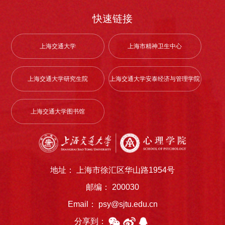
月/生二等奖500元/月/生/2025级博士研究生
写学术报告记录表1.内容：各位同学应在记录
（直博生）/（不分等级，按硕士生学业奖学
表中填写讲座的基本信息与核心内容，包括但
快速链接
金一等奖标准核算）1000元/月/生/2024级博
不限于学术背景、核心观点、研究方法与个人
士研究生（普博生）/（不分等级，以资格考
心得体会等。2.形式：每场报告记录总字数不
上海交通大学
上海市精神卫生中心
试通过为评定依据）1000元/月/生四、名额分
少于800字。学术报告记录表模板见附件。3.
配办法1. 根据学校下拨奖学金额度，本院全日
参加同一场学术论坛，但一场学术论坛中包含
制硕士研究生学业奖学金分设等级的平均比例
多人、多次同主题学术报告的，按照一次计
上海交通大学研究生院
上海交通大学安泰经济与管理学院
为一等奖30%，二等奖70%。本院2024-2025
算，撰写一份学术报告记录表。（三）课程考
学年研究生学业奖学金名额为：一等奖17人，
核1.该门课程考核采取等级制，根据学术报告
二等奖39人。2. 硕士研究生新生学业奖学
记录表的完成情况记为“通过”或“不通过”两个
上海交通大学图书馆
金：按照新生的入学方式分别进行分配。推荐
等级。2.各位同学应如实按照个人出勤情况进
免试生一等奖名额约占一等奖总额度的75%，
行记录，若对出勤情况有造假行为，一经核
全国统考生一等奖名额约占一等奖总额度的
实，将取消该门课成绩。三、材料提交要求请
25%，剩余名额用于二等新生学业奖学金的分
在2026年春季学期第16周教学周之前，将电
配。2025级共有硕士研究生新生37人，分配
地址： 上海市徐汇区华山路1954号
子版（PDF格式）文件以“学号-姓名-学术报告
给一等奖11人，二等奖26人，具体分配方案
记录”的命名方式，由各班学习委员收齐后统
邮编： 200030
如下：单位（人）奖学金等级推荐免试生全国
一打包发送至教务老师联系邮箱。如有其他疑
Email： psy@sjtu.edu.cn
统考生合计一等奖8311二等奖121426合计
问，可与学院人才培养办公室联系。联系人：
2017373. 硕士研究生综合学业奖学金：2024
陈老师地点：徐汇校区慧谷科技楼六楼602电
分享到：