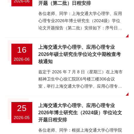
2026-06
开题（第二批）日程安排
各位老师、同学：上海交通大学心理学、应用
心理专业2026年博士研究生（2024级）学位
论文开题报告（第二批）安排如下：序号日期
时间会议地点研究生导师论文题目开题秘书
12026/6/179:0-11:00上海市精神卫生中心6号
上海交通大学心理学、应用心理专业
16
楼306王雅婷陈珏反复节食致小鼠摄食动机敏
2026年硕士研究生学位论文中期检查考
化的神经环路机制及聚焦超声调控研究韩慧
2026-06
核通知
22026/6/1810:00-11:00上海市精神卫生中心
6号楼306邹昊辰李春波精神分裂症内感受异
兹定于 2026 年 7 月 8 日（星期三）在上海市
常的心脑耦合机制研究李伟32026/6/1914:00-
精神卫生中心徐汇院区6号楼三楼306会议
15:00上海儿童医学中心发育脑实验室会议室
室，举行上海交通大学心理学、应用心理专业
郝秀荣江帆基于自然家庭录音的亲子共调节指
2024 级硕士研究生学位论文中期检查考核会
标构建及其与婴幼儿应激反应性的关联刘洁
议。一、出席对象2024 级硕士研究生；各位
上海交通大学心理学、应用心理专业
25
琼
汇报研究生指导教师；注：请汇报研究生及指
2026年博士研究生（2024级）学位论文
导教师至少提前 30 分钟到达会场，汇报顺序
2026-05
开题日程安排
和时间详见附表 1。 二、提交材料及截止时间
1、线上申请：请尽快于交我办上发起 “硕士
各位老师、同学：根据上海交通大学心理学院