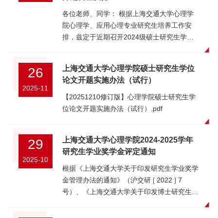
+ 学号 + 姓名”，班长收集齐全后打包发送至
各位老师、同学： 根据上海交通大学心理学
lv_ssxx626@sjtu.edu.cn注：PPT 一经提交，
院心理学、应用心理专业研究生培养工作安
恕不替换；逾期未交，不得参加中期检查考
排，兹定于近期召开2024级硕士研究生学位
核。 三、附件附表 1：汇报顺序和时间附件
论文开题报告会。诚邀各位老师莅临指导，欢
2：上海交通大学硕士研究生学位论文中期检
迎各位同学旁听交流。开题报告会日程详见附
查报告.docx 上海交通大学心理学院 2026 年
上海交通大学心理学院硕士研究生学位
26
件。 心理学院人才培养办公室2026年1月9
6 月 16 日 附表 1：汇报顺序和时间序号时间
论文开题实施办法（试行）
日 附件：上海交通大学心理学、应用心理专
2025-11
姓名 学号学位类型指导教师108:30-
业2026年硕士研究生（2024级）学位论文开
【20251210修订版】心理学院硕士研究生学
08:50欧阳寒来124729910010专硕陈珏
题报告会议日程.pdf
位论文开题实施办法（试行）.pdf
208:50-09:10易香含124729910005学硕范青
309:10-09:30周欣雨124729910019专硕仇剑
崟409:30-09:50宋佳忆124729910011专硕程
上海交通大学心理学院2024-2025学年
29
文红509:50-10:10王紫盼124729910014专硕
研究生学业奖学金评定通知
2025-10
赵敏610:10-10:30王一宁124729910013专硕
根据《上海交通大学关于印发研究生学业奖学
邵阳710:30-10:50刘子馨124729910009专硕
金管理办法的通知》（沪交研❲2022❳7
王振810:50-11:10王滢洁124729910003学硕
号）、《上海交通大学关于印发博士研究生学
张洳源911:10-11:30杨宇涵124729940017专
业奖学金实施细则的通知》（沪交研❲2022❳
硕范青午休序号时间姓名学号学位类型指导教
8号）、《上海交通大学关于印发硕士研究生
师113:30-13:50李雨桐124729910002学硕赵