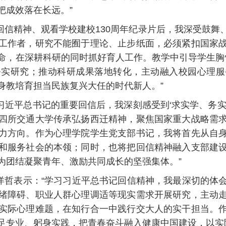
把成效落在长远。”
回信精神、观看学校建校130周年纪录片后，我深受鼓舞
工作者，研究不能囿于理论、止步纸面，必须紧扣国家
命，在深耕科研的同时抓好育人工作。教学中引导学生胸怀
务实研究；推动科研成果落地转化，主动融入校园心理服
身教培育担当民族复兴大任的时代新人。”
习近平总书记的重要回信后，我深刻感受到‘求实学、务实
四所交通大学传承弘扬西迁精神，聚焦国家重大战略需
力方向。作为心理学院学生党支部书记，我将首先从自
和服务社会的本领；同时，也将把回信精神融入支部建
为团结凝聚青年、激励共同成长的坚强集体。”
虞洋哲表示：“学习习近平总书记回信精神，我最深切的体
绪障碍、职业人群心理调适等现实需求开展研究，主动
实际心理难题，在知行合一中践行交大人的实干担当。
足专业、躬身实践，把青春奋斗融入健康中国建设，以实