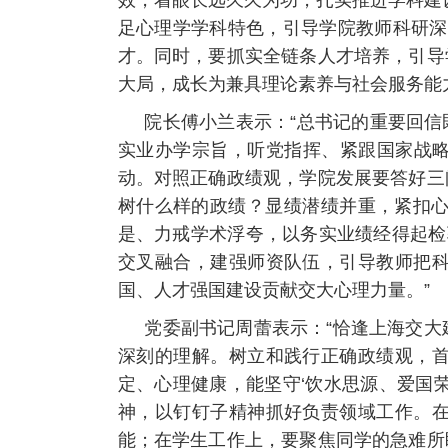
效，着眼长远久久为功，扎实推进学科建
足心理学学科特色，引导学院教师科研深
才。同时，要抓实全链条人才培养，引导
大局，成长为兼具理论素养与社会服务能
院长傅小兰表示：“总书记的重要回
实业办学宗旨，听党指挥、紧跟国家战略
动。对照正确政绩观，学院发展要答好三
树什么样的政绩？显绩潜绩并重，紧扣心
是、力戒学术浮夸，以务实业绩经得起检
交叉融合，建强师资队伍，引导教师把
国、人才强国建设贡献交大心理力量。”
党委副书记周蕾表示：“恰逢上海交大
深刻的理解。树立和践行正确政绩观，
定、心理健康，能坚守‘饮水思源、爱国
神，以钉钉子精神抓好负责领域工作。
能；在学生工作上，要聚焦同学的急难所