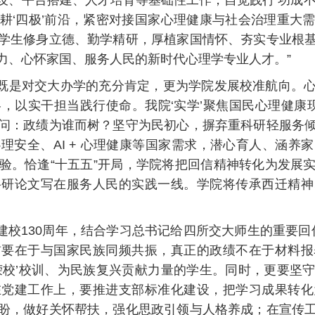
设、平台搭建、人才培育等基础性工作，自觉践行‘功成不
耕‘四极’前沿，紧密对接国家心理健康与社会治理重大
学生修身立德、勤学精研，厚植家国情怀、夯实专业根
力、心怀家国、服务人民的新时代心理学专业人才。”
信既是对交大办学的充分肯定，更为学院发展校准航向。
，以实干担当践行使命。我院‘实学’聚焦国民心理健康现
问：政绩为谁而树？坚守为民初心，摒弃重科研轻服务
理安全、AI + 心理健康等国家需求，潜心育人、涵养
验。恰逢“十五五”开局，学院将把回信精神转化为发展
科研论文写在服务人民的实践一线。学院将传承西迁精神
建校130周年，结合学习总书记给四所交大师生的重要回
首要在于与国家民族同频共振，真正的政绩不在于材料报
荣校’校训、为民族复兴贡献力量的学生。同时，更要坚
在党建工作上，要推进支部标准化建设，把学习成果转化
盼，做好关怀帮扶，强化思政引领与人格养成；在宣传