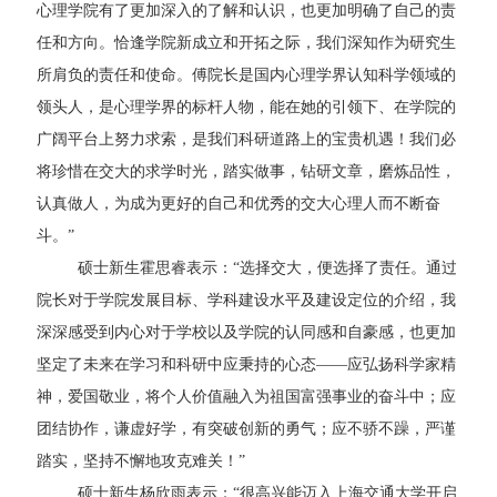
心理学院有了更加深入的了解和认识，也更加明确了自己的责
任和方向。恰逢学院新成立和开拓之际，我们深知作为研究生
所肩负的责任和使命。傅院长是国内心理学界认知科学领域的
领头人，是心理学界的标杆人物，能在她的引领下、在学院的
广阔平台上努力求索，是我们科研道路上的宝贵机遇！我们必
将珍惜在交大的求学时光，踏实做事，钻研文章，磨炼品性，
认真做人，为成为更好的自己和优秀的交大心理人而不断奋
斗。”
硕士新生霍思睿表示：“选择交大，便选择了责任。通过
院长对于学院发展目标、学科建设水平及建设定位的介绍，我
深深感受到内心对于学校以及学院的认同感和自豪感，也更加
坚定了未来在学习和科研中应秉持的心态——应弘扬科学家精
神，爱国敬业，将个人价值融入为祖国富强事业的奋斗中；应
团结协作，谦虚好学，有突破创新的勇气；应不骄不躁，严谨
踏实，坚持不懈地攻克难关！”
硕士新生杨欣雨表示：“很高兴能迈入上海交通大学开启