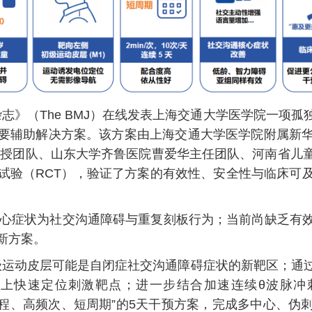
志》（The BMJ）在线发表上海交通大学医学院一项
要辅助解决方案。该方案由上海交通大学医学院附属新
教授团队、山东大学齐鲁医院曹爱华主任团队、河南省儿
验（RCT），验证了方案的有效性、安全性与临床可及性
核心症状为社交沟通障碍与重复刻板行为；当前尚缺乏有
新方案。
级运动皮层可能是自闭症社交沟通障碍症状的新靶区；通
刺激靶点；进一步结合加速连续θ波脉冲刺激（accelerated
式，构建出“短时程、高频次、短周期”的5天干预方案，完成多中