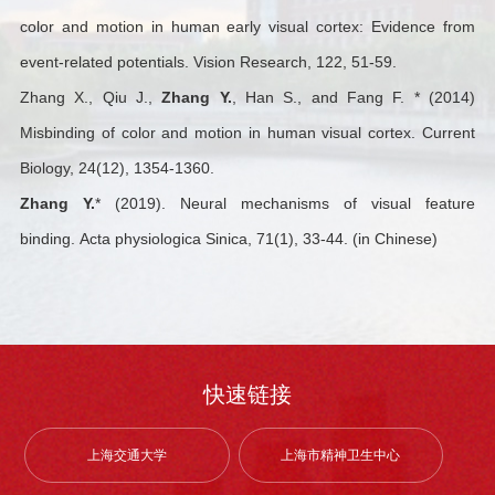
color and motion in human early visual cortex: Evidence from
event-related potentials. Vision Research, 122, 51-59.
Zhang X., Qiu J.,
Zhang Y.
, Han S., and Fang F. * (2014)
Misbinding of color and motion in human visual cortex. Current
Biology, 24(12), 1354-1360.
Zhang Y.
* (2019). Neural mechanisms of visual feature
binding. Acta physiologica Sinica, 71(1), 33-44. (in Chinese)
快速链接
上海交通大学
上海市精神卫生中心