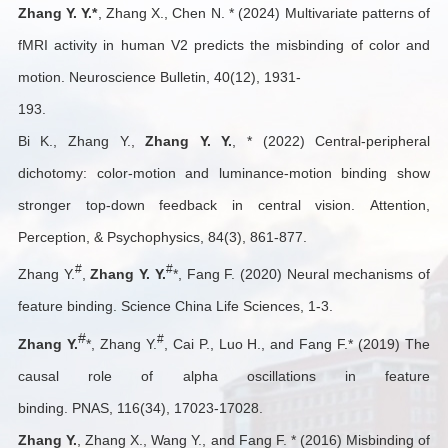
Zhang Y. Y.*
, Zhang X., Chen N. * (2024) Multivariate patterns of
fMRI activity in human V2 predicts the misbinding of color and
motion. Neuroscience Bulletin, 40(12), 1931-
193.
Bi K., Zhang Y.,
Zhang Y. Y.
, * (2022)
Central-peripheral
dichotomy: color-motion and luminance-motion binding show
stronger top-down feedback in central vision. Attention,
Perception, & Psychophysics, 84(3), 861-877.
#
#
Zhang Y.
,
Zhang Y. Y.
*, Fang F. (2020) Neural mechanisms of
feature binding. Science China Life Sciences, 1-3.
#
#
Zhang Y.
*, Zhang Y.
, Cai P., Luo H., and Fang F.* (2019) The
causal role of alpha oscillations in feature
binding. PNAS, 116(34), 17023-17028.
Zhang Y.
, Zhang X., Wang Y., and Fang F. * (2016) Misbinding of