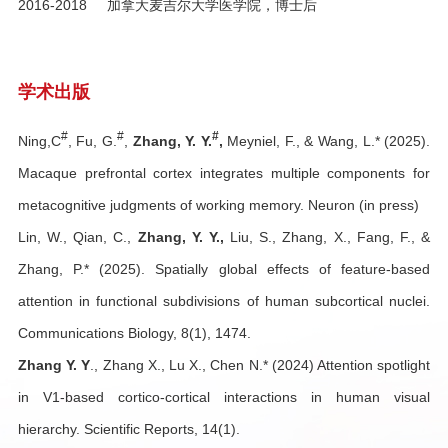
2016-2018 加拿大麦吉尔大学医学院，博士后
学术出版
#
#
#
Ning,C
,
Fu, G.
,
Zhang
, Y. Y.
,
Meyniel, F., & Wang, L.* (2025).
Macaque prefrontal cortex integrates multiple components for
metacognitive judgments of working memory. Neuron (in press)
Lin, W., Qian, C.,
Zhang, Y. Y.,
Liu, S., Zhang, X., Fang, F., &
Zhang, P.* (2025). Spatially global effects of feature-based
attention in functional subdivisions of human subcortical nuclei.
Communications Biology, 8(1), 1474.
Zhang Y. Y
., Zhang X., Lu X., Chen N.* (2024) Attention spotlight
in V1-based cortico-cortical interactions in human visual
hierarchy. Scientific Reports, 14(1).